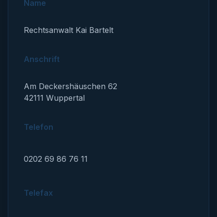
Angaben zum Unternehmen
Name
Rechtsanwalt Kai Bartelt
Anschrift
Am Deckershäuschen 62
42111 Wuppertal
Telefon
0202 69 86 76 11
Telefax